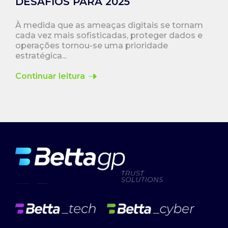
DESAFIOS PARA 2025
À medida que as ameaças digitais se tornam
cada vez mais sofisticadas, proteger dados e
operações tornou-se uma prioridade
estratégica...
Continuar leitura