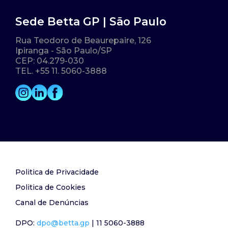
Sede Betta GP | São Paulo
Rua Teodoro de Beaurepaire, 126
Ipiranga - São Paulo/SP
CEP: 04.279-030
TEL. +55 11. 5060-3888
Politica de Privacidade
Politica de Cookies
Canal de Denúncias
DPO:
dpo@betta.gp
| 11 5060-3888